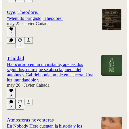
Oye, Theodore...
“Menudo pringado, Theodore”
may 25
Javier Cañada
•
3
1
Trinidad
Ha ocurrido en un un instante, apenas dos
segundos, entre que se abría la puerta del
autobús y Gabriel ponía un pie en la acera. Una
luz inundándole y…
may 20
Javier Cañada
•
5
3
2
Atmósferas noventeras
En Nobody Here cuentan la historia y los