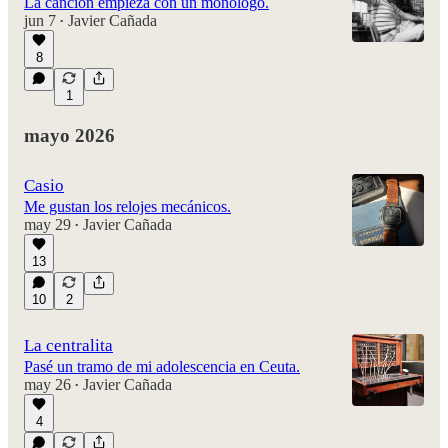
La canción empieza con un monólogo.
jun 7
Javier Cañada
•
8
1
mayo 2026
Casio
Me gustan los relojes mecánicos.
may 29
Javier Cañada
•
13
10
2
La centralita
Pasé un tramo de mi adolescencia en Ceuta.
may 26
Javier Cañada
•
4