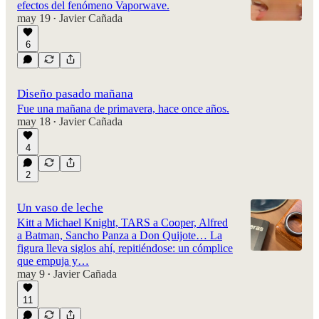
efectos del fenómeno Vaporwave.
may 19
Javier Cañada
•
6
Diseño pasado mañana
Fue una mañana de primavera, hace once años.
may 18
Javier Cañada
•
4
2
Un vaso de leche
Kitt a Michael Knight, TARS a Cooper, Alfred
a Batman, Sancho Panza a Don Quijote… La
figura lleva siglos ahí, repitiéndose: un cómplice
que empuja y…
may 9
Javier Cañada
•
11