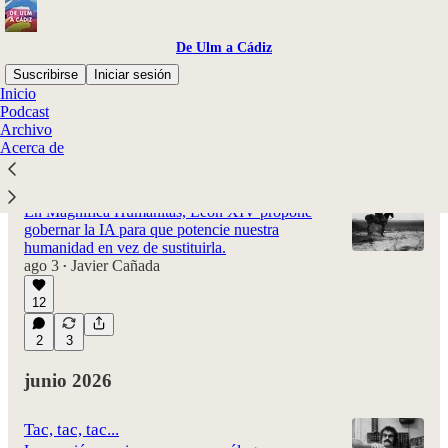
De Ulm a Cádiz
Suscribirse
Iniciar sesión
Inicio
Podcast
Archivo
Último
Lo mejor de
Debates
Acerca de
Jinete y aeroplano
En Magnifica Humanitas, León XIV propone
gobernar la IA para que potencie nuestra
humanidad en vez de sustituirla.
ago 3
Javier Cañada
•
12
2
3
junio 2026
Tac, tac, tac...