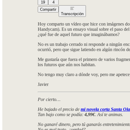
19
4
Compartir
Transcripción
Hoy comparto un vídeo que hice con imágenes dom
Handycam). Es un ensayo visual sobre el paso del
¿qué fue de aquel futuro que imaginábamos?
No es un trabajo cerrado ni responde a ningún enca
ocurrió, pero que sigue latiendo en algún rincón 
Me gustaría que fuera el primero de varios fragmen
los futuros que aún nos habitan.
No tengo muy claro a dónde voy, pero me apetece c
Javier
Por cierto…
He bajado el precio de
mi novela corta Santa Ola
Tan bajo como se podía:
4,99€
. Así te animas.
No ganaré dinero, pero tú ganarás entretenimiento 
No es mal trato, ¿verdad?