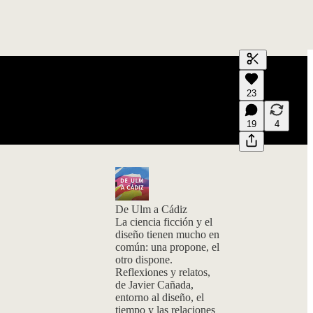
Generar tran
23
Una transcri
previas y edi
19
4
De Ulm a Cádiz
La ciencia ficción y el
diseño tienen mucho en
común: una propone, el
otro dispone.
Reflexiones y relatos,
de Javier Cañada,
entorno al diseño, el
tiempo y las relaciones