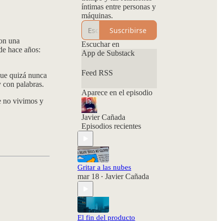
íntimas entre personas y
máquinas.
Suscribirse
on una
Escuchar en
de hace años:
App de Substack
Feed RSS
 que quizá nunca
 con palabras.
Aparece en el episodio
ue no vivimos y
Javier Cañada
Episodios recientes
Gritar a las nubes
mar 18
Javier Cañada
•
El fin del producto