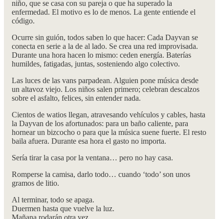
niño, que se casa con su pareja o que ha superado la
enfermedad. El motivo es lo de menos. La gente entiende el
código.
Ocurre sin guión, todos saben lo que hacer: Cada Dayvan se
conecta en serie a la de al lado. Se crea una red improvisada.
Durante una hora hacen lo mismo: ceden energía. Baterías
humildes, fatigadas, juntas, sosteniendo algo colectivo.
Las luces de las vans parpadean. Alguien pone música desde
un altavoz viejo. Los niños salen primero; celebran descalzos
sobre el asfalto, felices, sin entender nada.
Cientos de watios llegan, atravesando vehículos y cables, hasta
la Dayvan de los afortunados: para un baño caliente, para
hornear un bizcocho o para que la música suene fuerte. El resto
baila afuera. Durante esa hora el gasto no importa.
Sería tirar la casa por la ventana… pero no hay casa.
Romperse la camisa, darlo todo… cuando ‘todo’ son unos
gramos de litio.
Al terminar, todo se apaga.
Duermen hasta que vuelve la luz.
Mañana rodarán otra vez.