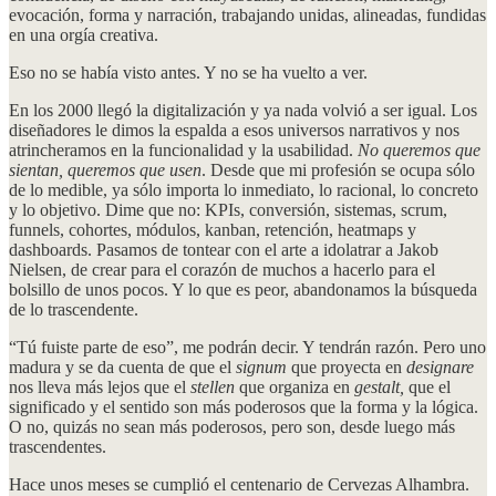
evocación, forma y narración, trabajando unidas, alineadas, fundidas
en una orgía creativa.
Eso no se había visto antes. Y no se ha vuelto a ver.
En los 2000 llegó la digitalización y ya nada volvió a ser igual. Los
diseñadores le dimos la espalda a esos universos narrativos y nos
atrincheramos en la funcionalidad y la usabilidad.
No queremos que
sientan, queremos que usen
. Desde que mi profesión se ocupa sólo
de lo medible, ya sólo importa lo inmediato, lo racional, lo concreto
y lo objetivo. Dime que no: KPIs, conversión, sistemas, scrum,
funnels, cohortes, módulos, kanban, retención, heatmaps y
dashboards. Pasamos de tontear con el arte a idolatrar a Jakob
Nielsen, de crear para el corazón de muchos a hacerlo para el
bolsillo de unos pocos. Y lo que es peor, abandonamos la búsqueda
de lo trascendente.
“Tú fuiste parte de eso”, me podrán decir. Y tendrán razón. Pero uno
madura y se da cuenta de que el
signum
que proyecta en
designare
nos lleva más lejos que el
stellen
que organiza en
gestalt,
que el
significado y el sentido son más poderosos que la forma y la lógica.
O no, quizás no sean más poderosos, pero son, desde luego más
trascendentes.
Hace unos meses se cumplió el centenario de Cervezas Alhambra.