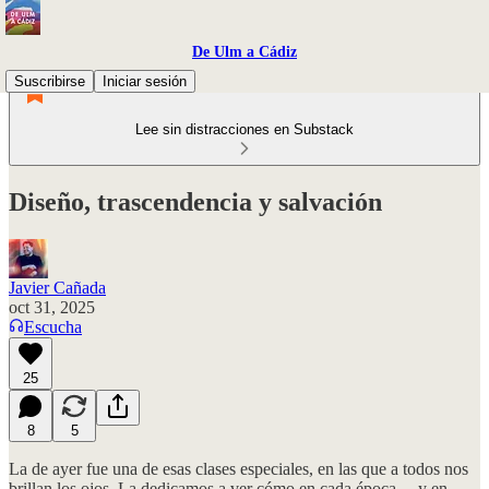
De Ulm a Cádiz
Suscribirse
Iniciar sesión
Lee sin distracciones en Substack
Diseño, trascendencia y salvación
Javier Cañada
oct 31, 2025
Escucha
25
8
5
La de ayer fue una de esas clases especiales, en las que a todos nos
brillan los ojos. La dedicamos a ver cómo en cada época —y en