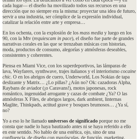
cada lugar— el diseño ha movilizado todos sus recursos en una
dirección que no siempre era la misma: proyectar una idea de futuro,
servir a una industria, ser cómplice de la expresión individual,
catalizar la relación entre arte y empresa…
En los ochenta, con la explosión de los
mass media
y luego en los
90, con la Mtv (
requiescam in pace
), el diseño fue parte de grandes
narrativas corales en las que se trenzaban músicas con historias,
moda, productos de consumo, alegorías y atmósferas deseables,
consistentes y coherentes.
Piensa en Miami Vice, con los superdeportivos, las lámparas de
lava, Wayfarers, synthwave, trajes italianos y el interiorismo
cocaine
chic.
O en los abrigos de cuero, Underworld, Los Nokias de tapa
deslizante y Matrix… ¿Lo pillas? ¿Aún no? Ok: cazadoras Alpha,
Raybans de aviador (¡o Caravans!), motos japonesas, rock
romántico, ingenuidad arrogante y cazas de combate ¿Ya? O las
atmósferas X Files, de abrigos largos, dark ambient, linternas
Maglite, Thinkpads, actitud grave y bosques brumosos… ¿Ya sí,
no?
Yo a eso lo he llamado
universos de significado
porque no me
consta que nadie lo haya bautizado antes ni se haya referido a ello
en este sentido. No hablo de una estética, ojo, sino de una
confluencia, de diseño con mayúsculas, de función, marketing,