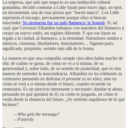
La empresa, que más que negocio es una institución cultural
granadina, decidió contratar a Little Spain para hacer algo, un spot,
un documental, una de esas piezas que “hacen marca”. Los Little
superaron el encargo, precisamente porque ellos sí buscan
trascender.
Su propuesta fue un palo flamenco: la Sosegá
. Sí, tal
cual: que Cervezas Alhambra trabajase con maestros del flamenco y
crease un nuevo estilo, un registro diferente. Y que ese fuese su
regalo a la ciudad, al flamenco, a la eternidad. Narradores unidos a
músicos, cineastas, diseñadores, historiadores… Signum puro:
significado, propósito, sentido más allá de la forma.
La manera en que una compañía cumple cien años habla mucho de
ella: de cuánto se gusta, de cómo se ve a sí misma, de su
generosidad y, sobre todo, de su sentido de posteridad, que es otra
manera de entender la trascendencia. Alhambra no ha celebrado su
centenario pensando en disfrutar el presente (o no sólo), sino en
cómo se verá a si misma desde el futuro, cuando recuerde su
centenario. Es un ejercicio interesante y necesario: diseñar tu ahora
pensando en qué quedará de él, en cómo te juzgarás, en cómo te
verán desde la distancia del futuro. ¿Se sentirán orgullosos de lo que
hicimos?
—Who gets the message?
—Posterity