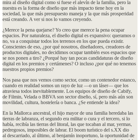
mira al diseño digital como si fuese el alevín de la familia, pero la
nuestra es la forma de diseño que más impacto tiene hoy en la
sociedad, la que más presupuesto maneja y la que más prosperidad
está creando. A ver si nos lo vamos creyendo.
¿Merece la pena quejarse? Yo creo que merece la pena ocupar
espacios. Por naturaleza, el diseño digital es expansivo: queramos o
no, va a conquistar todos los terrenos en los que pueda existir.
Conscientes de eso, ¿por qué nosotros, diseñadores, creadores de
productos digitales, no decidimos ocupar también esos espacios que
se nos ponen a tiro? ¿Porqué hay tan pocas candidaturas de diseño
digital en los premios y certámenes? O incluso ¿por qué no tenemos
nuestros propios premios?
Nos pasa que nos vemos como sector, como un contenedor estanco,
cuando en realidad somos un rayo de luz —o un láser— que los
atraviesa todos inevitablemente. Los equipos de diseño de Cabify,
de Filmin, Velada o BBVA son sector diseño, sí, pero más aún son
movilidad, cultura, hostelería o banca. ¿Se entiende la idea?
En la Mallorca ancestral, el hijo mayor de una familia heredaba las
tierras de labranza, el segundo era militar o cura y el tercero, si lo
había, recibía las tierras del litoral, las que tocaban al mar, yermas,
pedregosos, imposibles de labrar. El boom turístico del s.XX dio
al descarriado, al último, al benjamín inoportuno, la oportunidad de