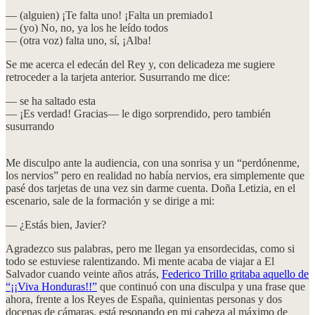
— (alguien) ¡Te falta uno! ¡Falta un premiado1
— (yo) No, no, ya los he leído todos
— (otra voz) falta uno, sí, ¡Alba!
Se me acerca el edecán del Rey y, con delicadeza me sugiere
retroceder a la tarjeta anterior. Susurrando me dice:
— se ha saltado esta
— ¡Es verdad! Gracias— le digo sorprendido, pero también
susurrando
Me disculpo ante la audiencia, con una sonrisa y un “perdónenme,
los nervios” pero en realidad no había nervios, era simplemente que
pasé dos tarjetas de una vez sin darme cuenta. Doña Letizia, en el
escenario, sale de la formación y se dirige a mi:
— ¿Estás bien, Javier?
Agradezco sus palabras, pero me llegan ya ensordecidas, como si
todo se estuviese ralentizando. Mi mente acaba de viajar a El
Salvador cuando veinte años atrás,
Federico Trillo gritaba aquello de
“¡¡Viva Honduras!!”
que continuó con una disculpa y una frase que
ahora, frente a los Reyes de España, quinientas personas y dos
docenas de cámaras, está resonando en mi cabeza al máximo de