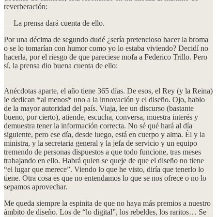
reverberación:
— La prensa dará cuenta de ello.
Por una décima de segundo dudé ¿sería pretencioso hacer la broma
o se lo tomarían con humor como yo lo estaba viviendo? Decidí no
hacerla, por el riesgo de que pareciese mofa a Federico Trillo. Pero
sí, la prensa dio buena cuenta de ello:
Anécdotas aparte, el año tiene 365 días. De esos, el Rey (y la Reina)
le dedican *al menos* uno a la innovación y el diseño. Ojo, hablo
de la mayor autoridad del país. Viaja, lee un discurso (bastante
bueno, por cierto), atiende, escucha, conversa, muestra interés y
demuestra tener la información correcta. No sé qué hará al día
siguiente, pero ese día, desde luego, está en cuerpo y alma. Él y la
ministra, y la secretaria general y la jefa de servicio y un equipo
tremendo de personas dispuestos a que todo funcione, tras meses
trabajando en ello. Habrá quien se queje de que el diseño no tiene
“el lugar que merece”. Viendo lo que he visto, diría que tenerlo lo
tiene. Otra cosa es que no entendamos lo que se nos ofrece o no lo
sepamos aprovechar.
Me queda siempre la espinita de que no haya más premios a nuestro
ámbito de diseño. Los de “lo digital”, los rebeldes, los raritos… Se