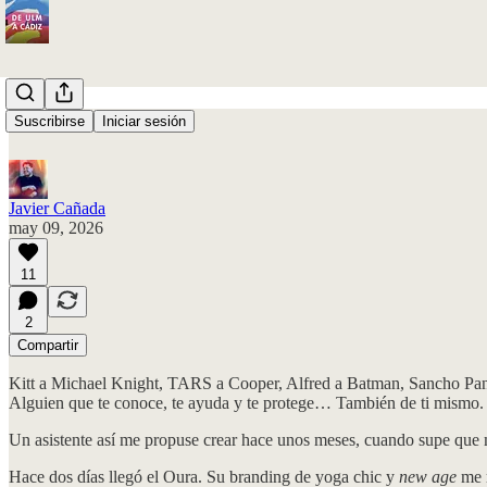
Un vaso de leche
Suscribirse
Iniciar sesión
Javier Cañada
may 09, 2026
11
2
Compartir
Kitt a Michael Knight, TARS a Cooper, Alfred a Batman, Sancho Panza
Alguien que te conoce, te ayuda y te protege… También de ti mismo.
Un asistente así me propuse crear hace unos meses, cuando supe que mi
Hace dos días llegó el Oura. Su branding de yoga chic y
new age
me r