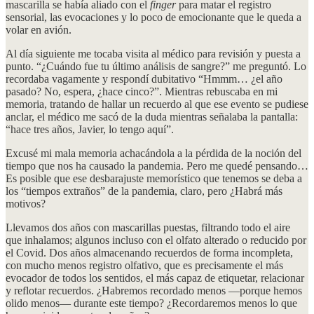
mascarilla se había aliado con el
finger
para matar el registro
sensorial, las evocaciones y lo poco de emocionante que le queda a
volar en avión.
Al día siguiente me tocaba visita al médico para revisión y puesta a
punto. “¿Cuándo fue tu último análisis de sangre?” me preguntó. Lo
recordaba vagamente y respondí dubitativo “Hmmm… ¿el año
pasado? No, espera, ¿hace cinco?”. Mientras rebuscaba en mi
memoria, tratando de hallar un recuerdo al que ese evento se pudiese
anclar, el médico me sacó de la duda mientras señalaba la pantalla:
“hace tres años, Javier, lo tengo aquí”.
Excusé mi mala memoria achacándola a la pérdida de la noción del
tiempo que nos ha causado la pandemia. Pero me quedé pensando…
Es posible que ese desbarajuste memorístico que tenemos se deba a
los “tiempos extraños” de la pandemia, claro, pero ¿Habrá más
motivos?
Llevamos dos años con mascarillas puestas, filtrando todo el aire
que inhalamos; algunos incluso con el olfato alterado o reducido por
el Covid. Dos años almacenando recuerdos de forma incompleta,
con mucho menos registro olfativo, que es precisamente el más
evocador de todos los sentidos, el más capaz de etiquetar, relacionar
y reflotar recuerdos. ¿Habremos recordado menos —porque hemos
olido menos— durante este tiempo? ¿Recordaremos menos lo que