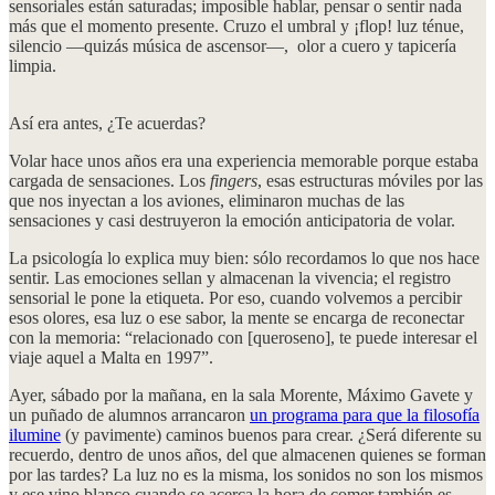
sensoriales están saturadas; imposible hablar, pensar o sentir nada
más que el momento presente. Cruzo el umbral y ¡flop! luz ténue,
silencio —quizás música de ascensor—, olor a cuero y tapicería
limpia.
Así era antes, ¿Te acuerdas?
Volar hace unos años era una experiencia memorable porque estaba
cargada de sensaciones. Los
fingers
, esas estructuras móviles por las
que nos inyectan a los aviones, eliminaron muchas de las
sensaciones y casi destruyeron la emoción anticipatoria de volar.
La psicología lo explica muy bien: sólo recordamos lo que nos hace
sentir. Las emociones sellan y almacenan la vivencia; el registro
sensorial le pone la etiqueta. Por eso, cuando volvemos a percibir
esos olores, esa luz o ese sabor, la mente se encarga de reconectar
con la memoria: “relacionado con [queroseno], te puede interesar el
viaje aquel a Malta en 1997”.
Ayer, sábado por la mañana, en la sala Morente, Máximo Gavete y
un puñado de alumnos arrancaron
un programa para que la filosofía
ilumine
(y pavimente) caminos buenos para crear. ¿Será diferente su
recuerdo, dentro de unos años, del que almacenen quienes se forman
por las tardes? La luz no es la misma, los sonidos no son los mismos
y ese vino blanco cuando se acerca la hora de comer también es