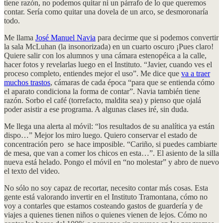
tiene razón, no podemos quitar ni un párrafo de lo que queremos
contar. Sería como quitar una dovela de un arco, se desmoronaría
todo.
Me llama
José Manuel Navia
para decirme que si podemos convertir
la sala McLuhan (la insonorizada) en un cuarto oscuro ¡Pues claro!
Quiere salir con los alumnos y una cámara estenopéica a la calle,
hacer fotos y revelarlas luego en el Instituto. “Javier, cuando ves el
proceso completo, entiendes mejor el uso”. Me dice que
va a traer
muchos trastos
, cámaras de cada época “para que se entienda cómo
el aparato condiciona la forma de contar”. Navia también tiene
razón. Sorbo el café (torrefacto, maldita sea) y pienso que ojalá
poder asistir a ese programa. A algunas clases iré, sin duda.
Me llega una alerta al móvil: “los resultados de su analítica ya están
dispo…” Mejor los miro luego. Quiero conservar el estado de
concentración pero se hace imposible. “Cariño, si puedes cambiarte
de mesa, que van a comer los chicos en esta…”. El asiento de la silla
nueva está helado. Pongo el móvil en “no molestar” y abro de nuevo
el texto del video.
No sólo no soy capaz de recortar, necesito contar más cosas. Esta
gente está valorando invertir en el Instituto Tramontana, cómo no
voy a contarles que estamos costeando gastos de guardería y de
viajes a quienes tienen niños o quienes vienen de lejos. Cómo no