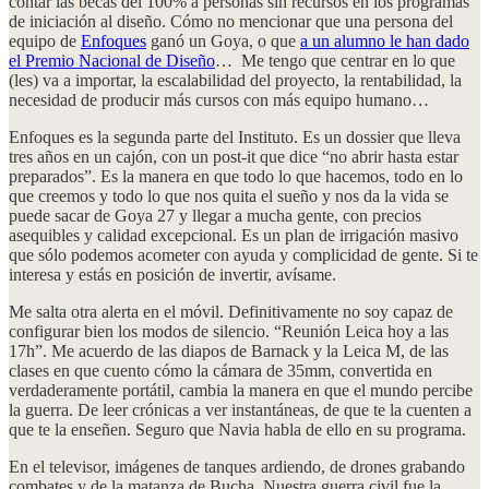
contar las becas del 100% a personas sin recursos en los programas
de iniciación al diseño. Cómo no mencionar que una persona del
equipo de
Enfoques
ganó un Goya, o que
a un alumno le han dado
el Premio Nacional de Diseño
… Me tengo que centrar en lo que
(les) va a importar, la escalabilidad del proyecto, la rentabilidad, la
necesidad de producir más cursos con más equipo humano…
Enfoques es la segunda parte del Instituto. Es un dossier que lleva
tres años en un cajón, con un post-it que dice “no abrir hasta estar
preparados”. Es la manera en que todo lo que hacemos, todo en lo
que creemos y todo lo que nos quita el sueño y nos da la vida se
puede sacar de Goya 27 y llegar a mucha gente, con precios
asequibles y calidad excepcional. Es un plan de irrigación masivo
que sólo podemos acometer con ayuda y complicidad de gente. Si te
interesa y estás en posición de invertir, avísame.
Me salta otra alerta en el móvil. Definitivamente no soy capaz de
configurar bien los modos de silencio. “Reunión Leica hoy a las
17h”. Me acuerdo de las diapos de Barnack y la Leica M, de las
clases en que cuento cómo la cámara de 35mm, convertida en
verdaderamente portátil, cambia la manera en que el mundo percibe
la guerra. De leer crónicas a ver instantáneas, de que te la cuenten a
que te la enseñen. Seguro que Navia habla de ello en su programa.
En el televisor, imágenes de tanques ardiendo, de drones grabando
combates y de la matanza de Bucha. Nuestra guerra civil fue la