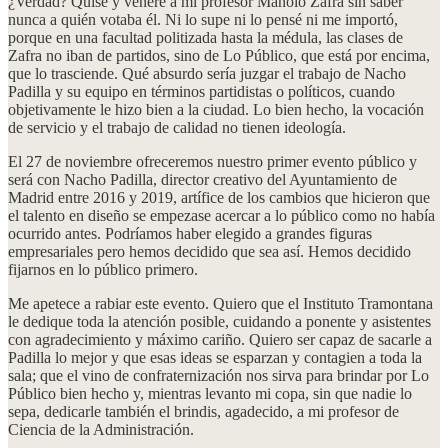
¿Verdad? Quise y veneré a mi profesor Manolo Zafra sin saber
nunca a quién votaba él. Ni lo supe ni lo pensé ni me importó,
porque en una facultad politizada hasta la médula, las clases de
Zafra no iban de partidos, sino de Lo Público, que está por encima,
que lo trasciende. Qué absurdo sería juzgar el trabajo de Nacho
Padilla y su equipo en términos partidistas o políticos, cuando
objetivamente le hizo bien a la ciudad. Lo bien hecho, la vocación
de servicio y el trabajo de calidad no tienen ideología.
El 27 de noviembre ofreceremos nuestro primer evento público y
será con Nacho Padilla, director creativo del Ayuntamiento de
Madrid entre 2016 y 2019, artífice de los cambios que hicieron que
el talento en diseño se empezase acercar a lo público como no había
ocurrido antes. Podríamos haber elegido a grandes figuras
empresariales pero hemos decidido que sea así. Hemos decidido
fijarnos en lo público primero.
Me apetece a rabiar este evento. Quiero que el Instituto Tramontana
le dedique toda la atención posible, cuidando a ponente y asistentes
con agradecimiento y máximo cariño. Quiero ser capaz de sacarle a
Padilla lo mejor y que esas ideas se esparzan y contagien a toda la
sala; que el vino de confraternización nos sirva para brindar por Lo
Público bien hecho y, mientras levanto mi copa, sin que nadie lo
sepa, dedicarle también el brindis, agadecido, a mi profesor de
Ciencia de la Administración.