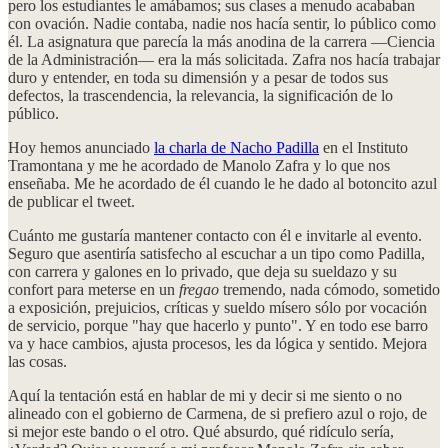
pero los estudiantes le amábamos; sus clases a menudo acababan
con ovación. Nadie contaba, nadie nos hacía sentir, lo público como
él. La asignatura que parecía la más anodina de la carrera —Ciencia
de la Administración— era la más solicitada. Zafra nos hacía trabajar
duro y entender, en toda su dimensión y a pesar de todos sus
defectos, la trascendencia, la relevancia, la significación de lo
público.
Hoy hemos anunciado
la charla de Nacho Padilla
en el Instituto
Tramontana y me he acordado de Manolo Zafra y lo que nos
enseñaba. Me he acordado de él cuando le he dado al botoncito azul
de publicar el tweet.
Cuánto me gustaría mantener contacto con él e invitarle al evento.
Seguro que asentiría satisfecho al escuchar a un tipo como Padilla,
con carrera y galones en lo privado, que deja su sueldazo y su
confort para meterse en un
fregao
tremendo, nada cómodo, sometido
a exposición, prejuicios, críticas y sueldo mísero sólo por vocación
de servicio, porque "hay que hacerlo y punto". Y en todo ese barro
va y hace cambios, ajusta procesos, les da lógica y sentido. Mejora
las cosas.
Aquí la tentación está en hablar de mi y decir si me siento o no
alineado con el gobierno de Carmena, de si prefiero azul o rojo, de
si mejor este bando o el otro. Qué absurdo, qué ridículo sería,