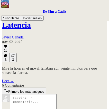
De Ulm a Cádiz
Suscribirse
Iniciar sesión
Latencia
Javier Cañada
nov 30, 2024
18
6
3
Miré la hora en el móvil: faltaban aún veinte minutos para que
sonase la alarma.
Leer →
6 Comentarios
Primero los más antiguos