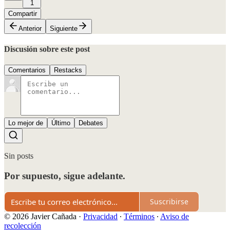
1
Compartir
Anterior
Siguiente
Discusión sobre este post
Comentarios
Restacks
Lo mejor de
Último
Debates
Sin posts
Por supuesto, sigue adelante.
Suscribirse
© 2026 Javier Cañada
·
Privacidad
∙
Términos
∙
Aviso de
recolección