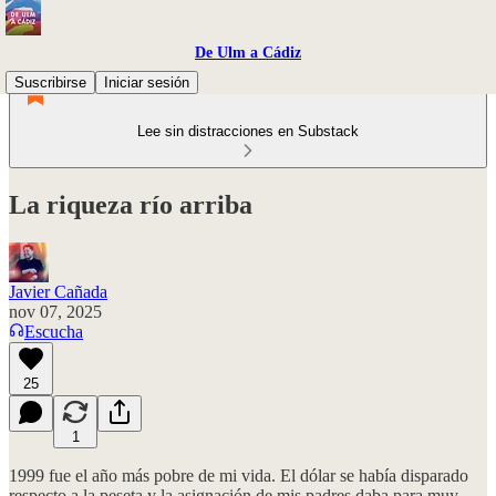
De Ulm a Cádiz
Suscribirse
Iniciar sesión
Lee sin distracciones en Substack
La riqueza río arriba
Javier Cañada
nov 07, 2025
Escucha
25
1
1999 fue el año más pobre de mi vida. El dólar se había disparado
respecto a la peseta y la asignación de mis padres daba para muy