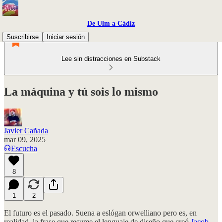
De Ulm a Cádiz
Suscribirse
Iniciar sesión
Lee sin distracciones en Substack
La máquina y tú sois lo mismo
Javier Cañada
mar 09, 2025
Escucha
8
1
2
El futuro es el pasado. Suena a eslógan orwelliano pero es, en
realidad, la frase que resume el lenguaje de diseño que creó
Jacob