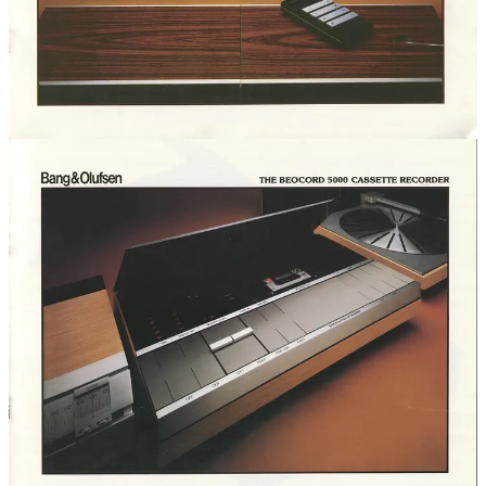
parece venido del 2050, angulado y afilado. Y que ese dispositivo
no sea del futuro, sino que se diseñase hace 50 años. Te acercas, lo
acaricias. Cristal, leds rojos y aluminio. Solaris, Tron y un poco de
2001. Luego sientes la madera, sus poros cálidos y ligeramente
rugosos, el tacto del cartón y la tela de los altavoces, que se
estremecen cuando empiezan a cantar. Ahora entiendes por qué tiene
alma.
Los dos, la máquina B&O y tú sois lo mismo: un deseo afilado de
conquistar un cierto futuro y un anhelo de recuperar el pasado, o lo
mejor de él. Por turnos.
Un audiófilo purista dirá que su sonido es bueno, pero no alcanza la
precisión absoluta, que en Bang & Olufsen prima la estética sobre la
analítica. Vale y qué ¿Comer es sólo nutrición? ¿Conducir es sólo
desplazamiento? ¿Vestirse es sólo protección?
Los objetos importan. Algunos más que otros. Su esencia está en lo
que hacen y lo que dicen, en lo que evocan y te hacen sentir.
Braun, hija de la HfG de Ulm, nos hablaba de un futuro limpio,
pulcro y aséptico, mientras que Olivetti proponía un presente
colorido y vital. Roland nos adelantaba al Neo-Tokio de Akira. Y
Marshall o Fender nos transportaban hacia atrás, a un Memphis de
rock’n’roll, luz de atardecer, cromados y onda media.