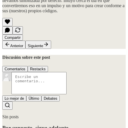
llevamos sintonizada por defecto. Intuyo cerca el día en que
convertiremos eso en un impulso y un motivo para crear conforme a
sus (nuestros) propios códigos.
Compartir
Anterior
Siguiente
Discusión sobre este post
Comentarios
Restacks
Lo mejor de
Último
Debates
Sin posts
Por supuesto, sigue adelante.