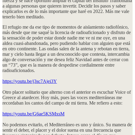
fuerza y se hace oportuno ampliar el capital del Instituto Tramontana
a algunas personas que quieren invertir. Decidir los pasos y saber
explicarlos es de lo más importante que haré en 2022. Más me vale
tenerlo bien meditado.
El refugio me da ese tipo de momentos de aislamiento radiofónico,
más desde que me saqué la licencia de radioaficionado y disfruto de
la sensación de poder estar donde nadie me ve ni me oye, en una
aldea cuasi-abandonada, pero pudiendo hablar con alguien que está
en otro continente. Las ondas salen de la antena y rebotan en tierra,
mar y cielo hasta llegar a un desconocido que contesta, intercambia
algo de conversación y me desea feliz Navidad antes de cerrar con
un “73”, que es la manera de despedirse cordialmente entre
radioaficionados.
https://youtu.be/j3sc7Ajei3Y
Otro placer solitario que alterno con el anterior es escuchar Voice of
Greece al atardecer. Hoy más, pues las voces mediterráneas me
recordaban los cantos del campo de mi tierra. Me refiero a esto:
https://youtu.be/G6ae5KSMxsM
No podemos evitarlo, el Mediterráneo es uno y único. Su manera de
sentir el deber, el placer y el dolor suena en una frecuencia que