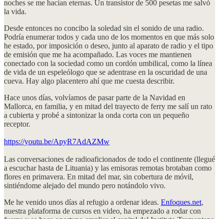
noches se me hacían eternas. Un transistor de 500 pesetas me salvó
la vida.
Desde entonces no concibo la soledad sin el sonido de una radio.
Podría enumerar todos y cada uno de los momentos en que más solo
he estado, por imposición o deseo, junto al aparato de radio y el tipo
de emisión que me ha acompañado. Las voces me mantienen
conectado con la sociedad como un cordón umbilical, como la línea
de vida de un espeleólogo que se adentrase en la oscuridad de una
cueva. Hay algo placentero ahí que me cuesta describir.
Hace unos días, volvíamos de pasar parte de la Navidad en
Mallorca, en familia, y en mitad del trayecto de ferry me salí un rato
a cubierta y probé a sintonizar la onda corta con un pequeño
receptor.
https://youtu.be/ApyR7AdAZMw
Las conversaciones de radioaficionados de todo el continente (llegué
a escuchar hasta de Lituania) y las emisoras remotas brotaban como
flores en primavera. En mitad del mar, sin cobertura de móvil,
sintiéndome alejado del mundo pero notándolo vivo.
Me he venido unos días al refugio a ordenar ideas.
Enfoques.net
,
nuestra plataforma de cursos en video, ha empezado a rodar con