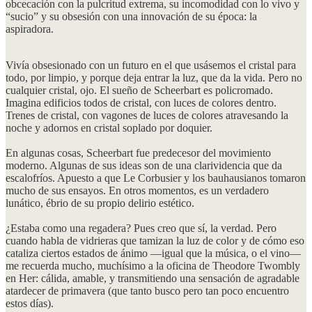
obcecación con la pulcritud extrema, su incomodidad con lo vivo y
“sucio” y su obsesión con una innovación de su época: la
aspiradora.
Vivía obsesionado con un futuro en el que usásemos el cristal para
todo, por limpio, y porque deja entrar la luz, que da la vida. Pero no
cualquier cristal, ojo. El sueño de Scheerbart es policromado.
Imagina edificios todos de cristal, con luces de colores dentro.
Trenes de cristal, con vagones de luces de colores atravesando la
noche y adornos en cristal soplado por doquier.
En algunas cosas, Scheerbart fue predecesor del movimiento
moderno. Algunas de sus ideas son de una clarividencia que da
escalofríos. Apuesto a que Le Corbusier y los bauhausianos tomaron
mucho de sus ensayos. En otros momentos, es un verdadero
lunático, ébrio de su propio delirio estético.
¿Estaba como una regadera? Pues creo que sí, la verdad. Pero
cuando habla de vidrieras que tamizan la luz de color y de cómo eso
cataliza ciertos estados de ánimo —igual que la música, o el vino—
me recuerda mucho, muchísimo a la oficina de Theodore Twombly
en Her: cálida, amable, y transmitiendo una sensación de agradable
atardecer de primavera (que tanto busco pero tan poco encuentro
estos días).