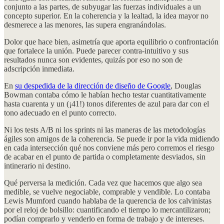
conjunto a las partes, de subyugar las fuerzas individuales a un
concepto superior. En la coherencia y la lealtad, la idea mayor no
desmerece a las menores, las supera engranándolas.
Dolor que hace bien, asimetría que aporta equilibrio o confrontación
que fortalece la unión. Puede parecer contra-intuitivo y sus
resultados nunca son evidentes, quizás por eso no son de
adscripción inmediata.
En
su despedida de la dirección de diseño de Google
, Douglas
Bowman contaba cómo le habían hecho testar cuantitativamente
hasta cuarenta y un (¡41!) tonos diferentes de azul para dar con el
tono adecuado en el punto correcto.
Ni los tests A/B ni los sprints ni las maneras de las metodologías
ágiles son amigos de la coherencia. Se puede ir por la vida midiendo
en cada intersección qué nos conviene más pero corremos el riesgo
de acabar en el punto de partida o completamente desviados, sin
intinerario ni destino.
Qué perversa la medición. Cada vez que hacemos que algo sea
medible, se vuelve negociable, comprable y vendible. Lo contaba
Lewis Mumford cuando hablaba de la querencia de los calvinistas
por el reloj de bolsillo: cuantificando el tiempo lo mercantilizaron;
podían comprarlo y venderlo en forma de trabajo y de intereses.