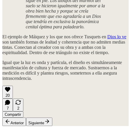
sigue en pie. Los dibujos del mármol del
suelo se hicieron igualmente por amor a la
obra bien hecha y porque se creía
firmemente que eso agradaría a un Dios
que tendría en exclusiva la panorámica
cenital óptima para paladearlo.
El ejemplo de Máiquez y los que nos ofrece Tusquets en
Dios lo ve
son también formas de lealtad y coherencia que no admiten medias
tintas. Conectan al creador con su obra y a ambas con la
espiritualidad. Dentro de ese triángulo no existe el tiempo.
Igual que la luz es onda y partícula, el diseño es simultáneamente
manifestación de cultura y fuerza de mercado. Sustraernos a la
medición es difícil y plantea riesgos, someternos a ella asegura
intrascendencia.
20
7
2
Compartir
Anterior
Siguiente