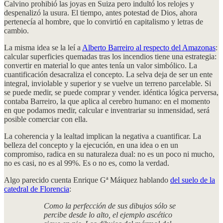
Calvino prohibió las joyas en Suiza pero indultó los relojes y
despenalizó la usura. El tiempo, antes potestad de Dios, ahora
pertenecía al hombre, que lo convirtió en capitalismo y letras de
cambio.
La misma idea se la leí a
Alberto Barreiro al respecto del Amazonas
:
calcular superficies quemadas tras los incendios tiene una estrategia:
convertir en material lo que antes tenía un valor simbólico. La
cuantificación desacraliza el concepto. La selva deja de ser un ente
integral, inviolable y superior y se vuelve un terreno parcelable. Si
se puede medir, se puede comprar y vender. idéntica lógica perversa,
contaba Barreiro, la que aplica al cerebro humano: en el momento
en que podamos medir, calcular e inventrariar su inmensidad, será
posible comerciar con ella.
La coherencia y la lealtad implican la negativa a cuantificar. La
belleza del concepto y la ejecución, en una idea o en un
compromiso, radica en su naturaleza dual: no es un poco ni mucho,
no es casi, no es al 99%. Es o no es, como la verdad.
Algo parecido cuenta Enrique Gª Máiquez hablando
del suelo de la
catedral de Florencia
:
Como la perfección de sus dibujos sólo se
percibe desde lo alto, el ejemplo ascético